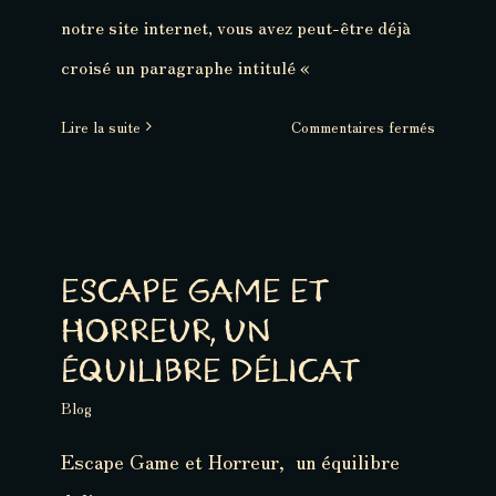
notre site internet, vous avez peut-être déjà
croisé un paragraphe intitulé «
sur
Lire la suite
Commentaires fermés
La
question
de
l’accessib
et
ESCAPE GAME ET
du
HORREUR, UN
handicap
dans
ÉQUILIBRE DÉLICAT
l’Escape
Blog
Game
Escape Game et Horreur, ​​
​ un équilibre