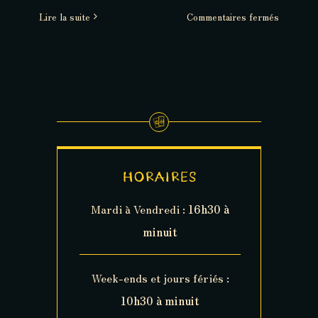
sur
Lire la suite
Commentaires fermés
Escape
Game
et
Horreur,
un
équilibre
délicat
HORAIRES
Mardi à Vendredi :
16h30 à
minuit
Week-ends et jours fériés :
10h30 à minuit