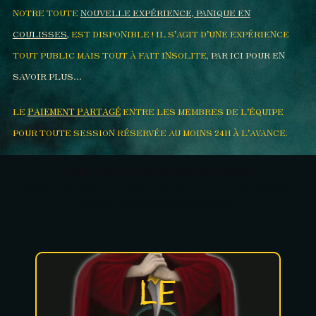
NOTRE TOUTE
NOUVELLE EXPÉRIENCE, PANIQUE EN
COULISSES
,
EST DISPONIBLE ! IL S’AGIT D’UNE EXPÉRIENCE
TOUT PUBLIC MAIS TOUT À FAIT INSOLITE,
PAR ICI POUR EN
SAVOIR PLUS…
LE
PAIEMENT PARTAGÉ
ENTRE LES MEMBRES DE L’ÉQUIPE
POUR TOUTE SESSION RÉSERVÉE AU MOINS 24H À L’AVANCE.
VENEZ VIVRE L’EXPÉRIENCE IMMERSIVE
PERTES DE REPÈRES, FRISSONS, UN JEU POUR TOUS CEUX QUI ESPÈRENT
LAISSER DERRIÈRE EUX LEUR UNIVERS…
LE
LE SACRIFICE