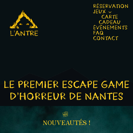
Passer
RÉSERVATION
JEUX
au
CARTE
CADEAU
contenu
ÉVÈNEMENTS
FAQ
CONTACT
LE PREMIER ESCAPE GAME
D’HORREUR DE NANTES
NOUVEAUTÉS !