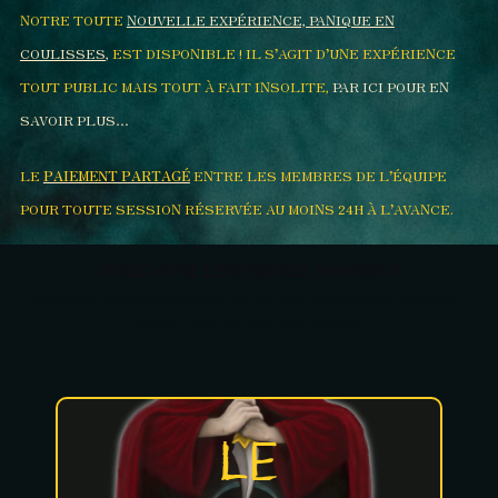
NOTRE TOUTE
NOUVELLE EXPÉRIENCE, PANIQUE EN
COULISSES
,
EST DISPONIBLE ! IL S’AGIT D’UNE EXPÉRIENCE
TOUT PUBLIC MAIS TOUT À FAIT INSOLITE,
PAR ICI POUR EN
SAVOIR PLUS…
LE
PAIEMENT PARTAGÉ
ENTRE LES MEMBRES DE L’ÉQUIPE
POUR TOUTE SESSION RÉSERVÉE AU MOINS 24H À L’AVANCE.
VENEZ VIVRE L’EXPÉRIENCE IMMERSIVE
PERTES DE REPÈRES, FRISSONS, UN JEU POUR TOUS CEUX QUI ESPÈRENT
LAISSER DERRIÈRE EUX LEUR UNIVERS…
LE
LE SACRIFICE