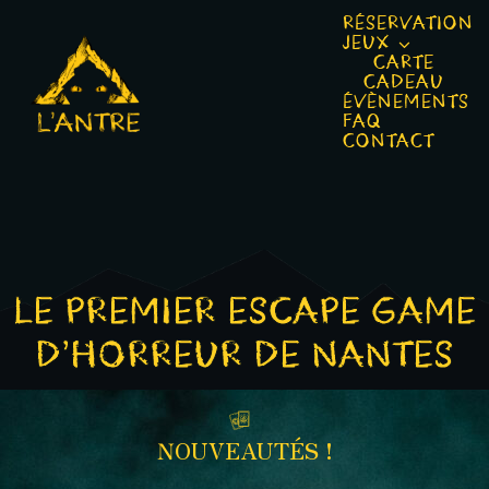
Passer
RÉSERVATION
JEUX
au
CARTE
CADEAU
contenu
ÉVÈNEMENTS
FAQ
CONTACT
LE PREMIER ESCAPE GAME
D’HORREUR DE NANTES
NOUVEAUTÉS !